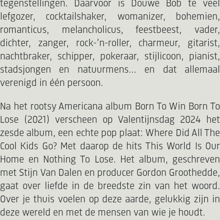
tegenstellingen. Daarvoor is Douwe Bob te veel
lefgozer, cocktailshaker, womanizer, bohemien,
romanticus, melancholicus, feestbeest, vader,
dichter, zanger, rock-’n-roller, charmeur, gitarist,
nachtbraker, schipper, pokeraar, stijlicoon, pianist,
stadsjongen en natuurmens… en dat allemaal
verenigd in één persoon.
Na het rootsy Americana album Born To Win Born To
Lose (2021) verscheen op Valentijnsdag 2024 het
zesde album, een echte pop plaat: Where Did All The
Cool Kids Go? Met daarop de hits This World Is Our
Home en Nothing To Lose. Het album, geschreven
met Stijn Van Dalen en producer Gordon Groothedde,
gaat over liefde in de breedste zin van het woord.
Over je thuis voelen op deze aarde, gelukkig zijn in
deze wereld en met de mensen van wie je houdt.