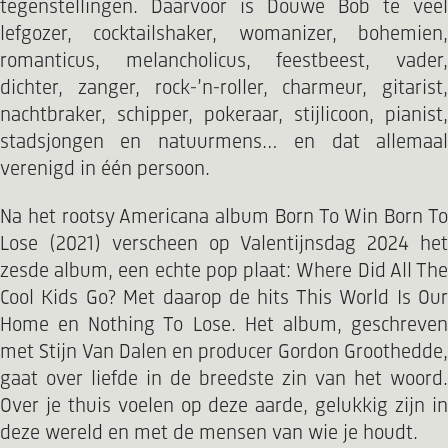
tegenstellingen. Daarvoor is Douwe Bob te veel
lefgozer, cocktailshaker, womanizer, bohemien,
romanticus, melancholicus, feestbeest, vader,
dichter, zanger, rock-’n-roller, charmeur, gitarist,
nachtbraker, schipper, pokeraar, stijlicoon, pianist,
stadsjongen en natuurmens… en dat allemaal
verenigd in één persoon.
Na het rootsy Americana album Born To Win Born To
Lose (2021) verscheen op Valentijnsdag 2024 het
zesde album, een echte pop plaat: Where Did All The
Cool Kids Go? Met daarop de hits This World Is Our
Home en Nothing To Lose. Het album, geschreven
met Stijn Van Dalen en producer Gordon Groothedde,
gaat over liefde in de breedste zin van het woord.
Over je thuis voelen op deze aarde, gelukkig zijn in
deze wereld en met de mensen van wie je houdt.