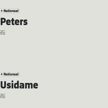
 + Nationaal
Peters
nfo
 + Nationaal
 Usidame
nfo