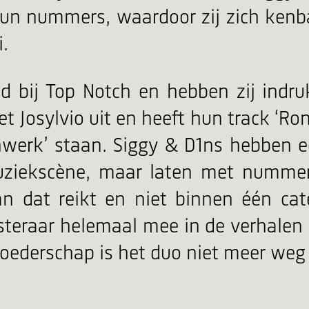
hun nummers, waardoor zij zich ken
i.
d bij Top Notch en hebben zij ind
met Josylvio uit en heeft hun track ‘
nwerk’ staan. Siggy & D1ns hebben 
ziekscène, maar laten met nummers 
an dat reikt en niet binnen één cat
isteraar helemaal mee in de verhalen
ederschap is het duo niet meer weg t