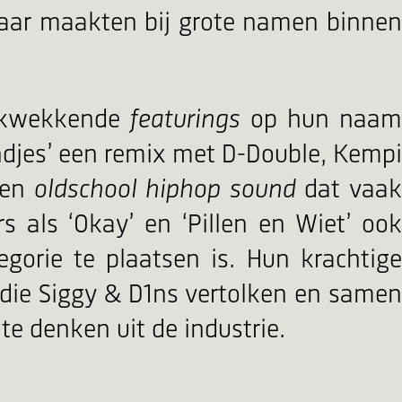
baar maakten bij grote namen binnen
rukwekkende
featurings
op hun naa
Rondjes’ een remix met D-Double, Kempi
een
oldschool hiphop sound
dat vaa
als ‘Okay’ en ‘Pillen en Wiet’ ook
egorie te plaatsen is. Hun krachtige
 die Siggy & D1ns vertolken en samen
e denken uit de industrie.