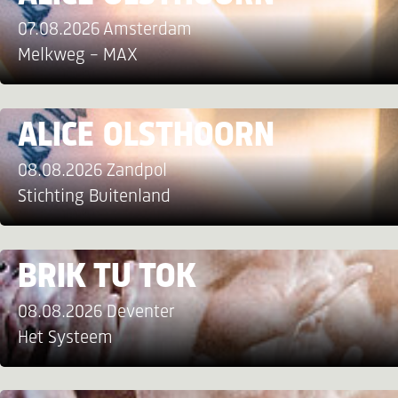
07.08.2026 Amsterdam
Melkweg - MAX
ALICE OLSTHOORN
08.08.2026 Zandpol
Stichting Buitenland
BRIK TU TOK
08.08.2026 Deventer
Het Systeem