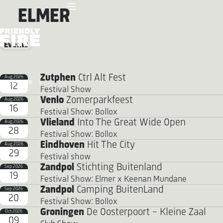
ELMER
Events
Zutphen
Ctrl Alt Fest
Aug 2026
FRIENDLY FIRE
12
Festival Show
Venlo
Zomerparkfeest
Aug 2026
16
Festival Show: Bollox
Vlieland
Into The Great Wide Open
Aug 2026
28
Festival Show: Bollox
Eindhoven
Hit The City
Aug 2026
29
Festival show
Zandpol
Stichting Buitenland
Sep 2026
19
Festival Show: Elmer x Keenan Mundane
Zandpol
Camping BuitenLand
Sep 2026
20
Festival Show: Bollox
Groningen
De Oosterpoort - Kleine Zaal
Oct 2026
09