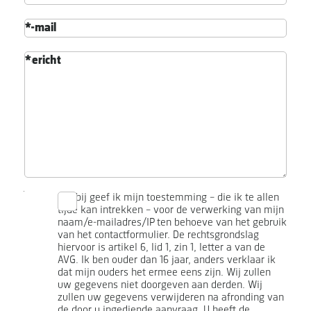
E-mail
Bericht
Hierbij geef ik mijn toestemming – die ik te allen
tijde kan intrekken – voor de verwerking van mijn
naam/e-mailadres/IP ten behoeve van het gebruik
van het contactformulier. De rechtsgrondslag
hiervoor is artikel 6, lid 1, zin 1, letter a van de
AVG. Ik ben ouder dan 16 jaar, anders verklaar ik
dat mijn ouders het ermee eens zijn. Wij zullen
uw gegevens niet doorgeven aan derden. Wij
zullen uw gegevens verwijderen na afronding van
de door u ingediende aanvraag. U heeft de