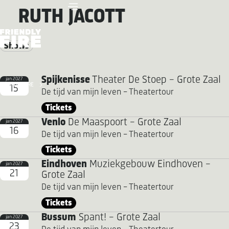
RUTH JACOTT
Shows
Spijkenisse
Theater De Stoep - Grote Zaal
jan 2027
FRIENDLY FIRE
15
De tijd van mijn leven - Theatertour
Tickets
Venlo
De Maaspoort - Grote Zaal
jan 2027
16
De tijd van mijn leven - Theatertour
Tickets
Eindhoven
Muziekgebouw Eindhoven -
jan 2027
21
Grote Zaal
De tijd van mijn leven - Theatertour
Tickets
Bussum
Spant! - Grote Zaal
jan 2027
23