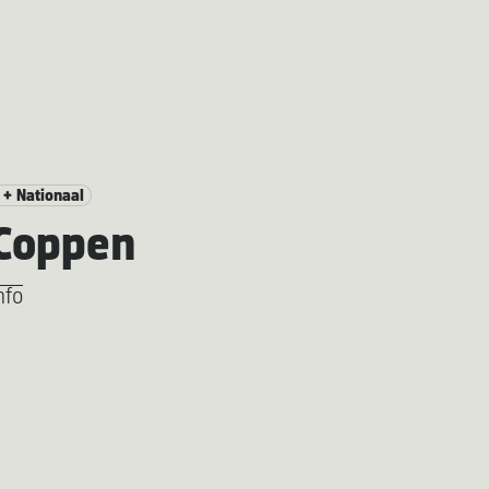
 + Nationaal
 Coppen
nfo