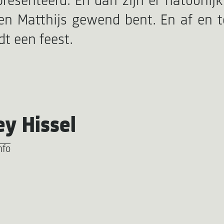
resenteerd. En dan zijn er natuurlij
n Matthijs gewend bent. En af en toe
dt een feest.
y Hissel
nfo