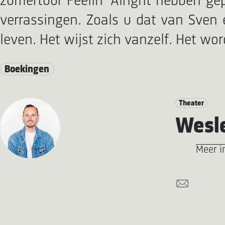
zomertour Feelin' Alright hebben gep
verrassingen. Zoals u dat van Sven e
leven. Het wijst zich vanzelf. Het wor
Boekingen
Theater
Wesle
Meer i