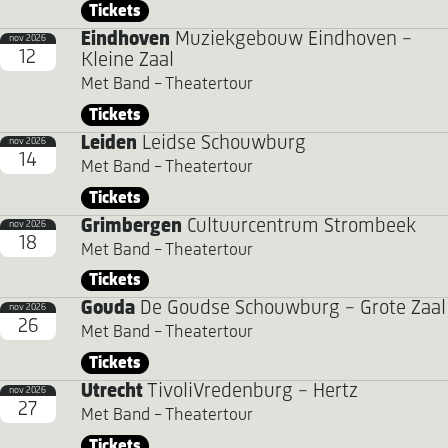
Tickets
Eindhoven
Muziekgebouw Eindhoven -
nov 2026
12
Kleine Zaal
Met Band - Theatertour
Tickets
Leiden
Leidse Schouwburg
nov 2026
14
Met Band - Theatertour
Tickets
Grimbergen
Cultuurcentrum Strombeek
nov 2026
18
Met Band - Theatertour
Tickets
Gouda
De Goudse Schouwburg - Grote Zaal
nov 2026
26
Met Band - Theatertour
Tickets
Utrecht
TivoliVredenburg - Hertz
nov 2026
27
Met Band - Theatertour
Tickets