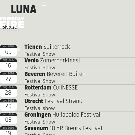
LUNA
Shows
Tienen
Suikerrock
aug 2026
FRIENDLY FIRE
09
Festival Show
Venlo
Zomerparkfeest
aug 2026
16
Festival Show
Beveren
Beveren Buiten
aug 2026
27
Festival Show
Rotterdam
CuliNESSE
aug 2026
28
Festival Show
Utrecht
Festival Strand
aug 2026
29
Festival show
Groningen
Hullabaloo Festival
sep 2026
05
Festival Show
Sevenum
10 YR Breurs Festival
sep 2026
19