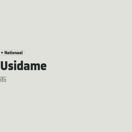
 + Nationaal
 Usidame
nfo