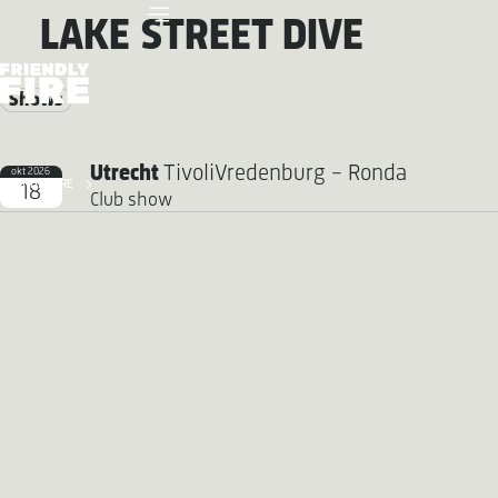
LAKE STREET DIVE
Shows
Utrecht
TivoliVredenburg - Ronda
okt 2026
FRIENDLY FIRE
18
Club show